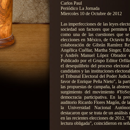
Carlos Paul
Periódico La Jornada
Miercoles 10 de Octubre de 2012
Las imperfecciones de las leyes electo
sociedad son factores que permiten l
como una de las cuestiones que se 
elecciones en México, de Octavio Ro
colaboración de Gibrán Ramírez Reye
Angélica Cuéllar, Martha Singer, Ed
y Andrés Manuel López Obrador en
Publicado por el Grupo Editor Orfila 
el desequilibrio del proceso electora
candidatos y las instituciones elector
el Tribunal Electoral del Poder Judici
favor de Enrique Peña Nieto", la parti
las propuestas de campaña, la abstenci
surgimiento del movimiento #YoS
democracia participativa. En la pre
auditorio Ricardo Flores Magón, de la
la Universidad Nacional Autón
destacaron que se trata de un análisis
en las recientes elecciones de 2012. "
lectura obligada", coincidieron en seña