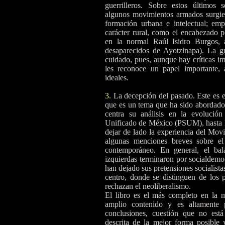
guerrilleros. Sobre estos últimos 
algunos movimientos armados surgier
formación urbana e intelectual; emp
carácter rural, como el encabezado 
en la normal Raúl Isidro Burgos, 
desaparecidos de Ayotzinapa). La gue
cuidado, pues, aunque hay críticas im
les reconoce un papel importante,
ideales.
3.
La decepción del pasado. Este es e
que es un tema que ha sido abordado 
centra su análisis en la evolució
Unificado de México (PSUM), hasta
dejar de lado la experiencia del Mov
algunas menciones breves sobre e
contemporáneo. En general, el ba
izquierdas terminaron por socialdemo
han dejado sus pretensiones socialista
centro, donde se distinguen de los 
rechazan el neoliberalismo.
El libro es el más completo en la m
amplio contenido y es altamente 
conclusiones, cuestión que no está 
descrita de la mejor forma posible 