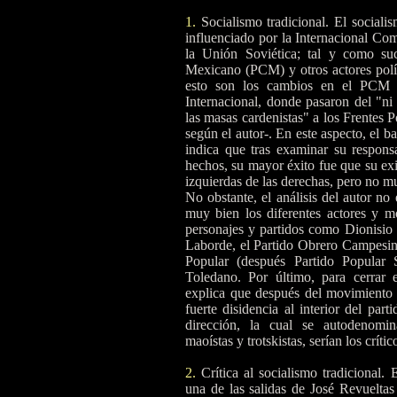
1.
Socialismo tradicional. El sociali
influenciado por la Internacional Co
la Unión Soviética; tal y como su
Mexicano (PCM) y otros actores polí
esto son los cambios en el PCM 
Internacional, donde pasaron del "ni
las masas cardenistas" a los Frentes P
según el autor-. En este aspecto, el b
indica que tras examinar su responsab
hechos, su mayor éxito fue que su exis
izquierdas de las derechas, pero no 
No obstante, el análisis del autor no
muy bien los diferentes actores y m
personajes y partidos como Dionisio
Laborde, el Partido Obrero Campesi
Popular (después Partido Popular 
Toledano. Por último, para cerrar 
explica que después del movimiento d
fuerte disidencia al interior del par
dirección, la cual se autodenomin
maoístas y trotskistas, serían los críti
2.
Crítica al socialismo tradicional. 
una de las salidas de José Revuel