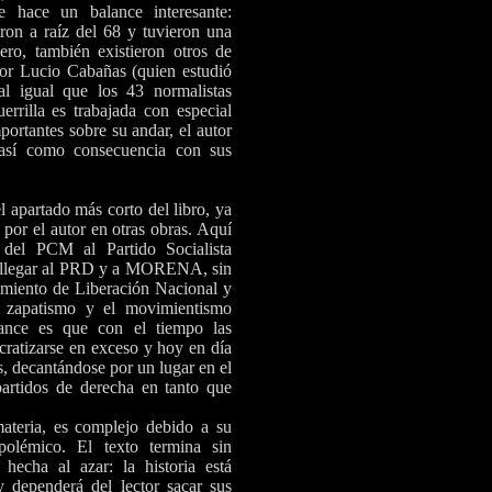
se hace un balance interesante:
on a raíz del 68 y tuvieron una
ero, también existieron otros de
por Lucio Cabañas (quien estudió
al igual que los 43 normalistas
rrilla es trabajada con especial
portantes sobre su andar, el autor
 así como consecuencia con sus
l apartado más corto del libro, ya
por el autor en otras obras. Aquí
n del PCM al Partido Socialista
 llegar al PRD y a MORENA, sin
imiento de Liberación Nacional y
l zapatismo y el movimientismo
lance es que con el tiempo las
cratizarse en exceso y hoy en día
s, decantándose por un lugar en el
partidos de derecha en tanto que
ateria, es complejo debido a su
polémico. El texto termina sin
hecha al azar: la historia está
y dependerá del lector sacar sus