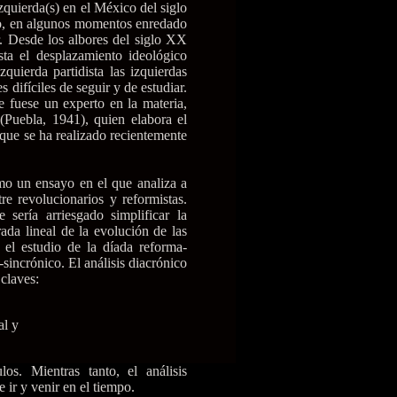
 izquierda(s) en el México del siglo
o, en algunos momentos enredado
. Desde los albores del siglo XX
sta el desplazamiento ideológico
quierda partidista las izquierdas
s difíciles de seguir y de estudiar.
e fuese un experto en la materia,
Puebla, 1941), quien elabora el
 que se ha realizado recientemente
mo un ensayo en el que analiza a
tre revolucionarios y reformistas.
 sería arriesgado simplificar la
ada lineal de la evolución de las
 el estudio de la díada reforma-
-sincrónico. El análisis diacrónico
 claves:
al y
os. Mientras tanto, el análisis
 ir y venir en el tiempo.