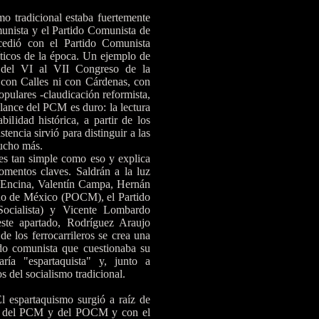
smo tradicional estaba fuertemente
munista y el Partido Comunista de
cedió con el Partido Comunista
ticos de la época. Un ejemplo de
del VI al VII Congreso de la
 con Calles ni con Cárdenas, con
opulares -claudicación reformista,
alance del PCM es duro: la lectura
ilidad histórica, a partir de los
tencia sirvió para distinguir a las
mucho más.
 es tan simple como eso y explica
omentos claves. Saldrán a la luz
 Encina, Valentín Campa, Hernán
no de México (POCM), el Partido
Socialista) y Vicente Lombardo
este apartado, Rodríguez Araujo
e los ferrocarrileros se crea una
tido comunista que cuestionaba su
aría "espartaquista" y, junto a
cos del socialismo tradicional.
El espartaquismo surgió a raíz de
tas del PCM y del POCM y con el