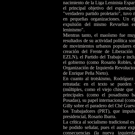
nacimiento de la Liga Leninista Espa
el principal objetivo del espartaq
"verdadero partido proletario", tuvo
en pequeñas organizaciones. Un e
expulsión del mismo Revueltas e
leninismo".
Mientras tanto, el maoísmo fue mu
resultados de su actividad política so
de movimientos urbanos populares 
creación del Frente de Liberación 
EZLN), el Partido del Trabajo e incl
el gobierno (como Rosario Robles, q
Organización de Izquierda Revolucion
de Enrique Peña Nieto).
En cuanto al trotskismo, Rodríguez 
retratada: en el texto se pueden 
(múltiples, como el viejo chiste que 
principales (como el posadismo b
Posadas), su papel internacional (com
Gilly sobre el paradero del Ché Gueva
los Trabajadores (PRT), que impul
presidencial, Rosario Ibarra.
La crítica al socialismo tradicional
he podido señalar, pues el autor ex
consecuencias (la nueva izquier