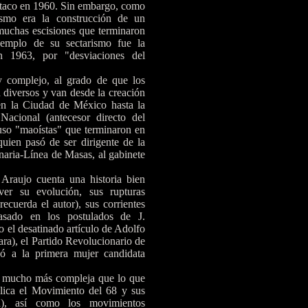
rtaco en 1960. Sin embargo, como
uismo era la construcción de un
 muchas escisiones que terminaron
jemplo de su sectarismo fue la
n 1963, por "desviaciones del
y complejo, al grado de que los
n diversos y van desde la creación
en la Ciudad de México hasta la
Nacional (antecesor directo del
uso "maoístas" que terminaron en
uien pasó de ser dirigente de la
aria-Línea de Masas, al gabinete
Araujo cuenta una historia bien
ver su evolución, sus rupturas
recuerda el autor), sus corrientes
asado en los postulados de J.
o el desatinado artículo de Adolfo
ra), el Partido Revolucionario de
só a la primera mujer candidata
 es mucho más compleja que lo que
plica el Movimiento del 68 y sus
da), así como los movimientos